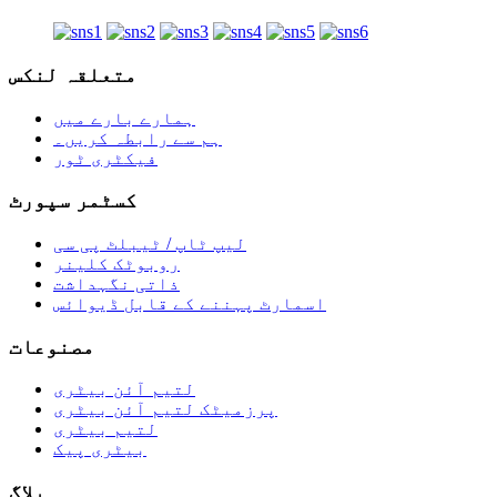
متعلقہ لنکس
ہمارے بارے میں
ہم سے رابطہ کریں۔
فیکٹری ٹور
کسٹمر سپورٹ
لیپ ٹاپ / ٹیبلٹ پی سی
روبوٹک کلینر
ذاتی نگہداشت
اسمارٹ پہننے کے قابل ڈیوائس
مصنوعات
لتیم آئن بیٹری
پرزمیٹک لتیم آئن بیٹری
لتیم بیٹری
بیٹری پیک
بلاگ