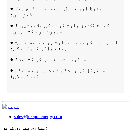
● محفوظ اور قابل اعتماد بیٹری پیک
ڈیزائن؛
● تیز چارج کرنے کی صلاحیتیں: 3C-5C کو
سپورٹ کر سکتے ہیں۔
● اعلی اور کم درجہ حرارت پر مضبوط خارج
ہونے والی کارکردگی؛
● سرکردہ توانائی کی کثافت؛
● سائیکل کی زندگی کے دوران مستحکم
کارکردگی؛
sales@keeponenergy.com
ہماری پیروی کریں: