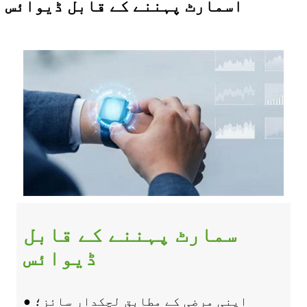
اسمارٹ پہننے کے قابل ڈیوائس
سمارٹ پہننے کے قابل
ڈیوائس
● اپنی مرضی کے مطابق لچکدار سائز؛