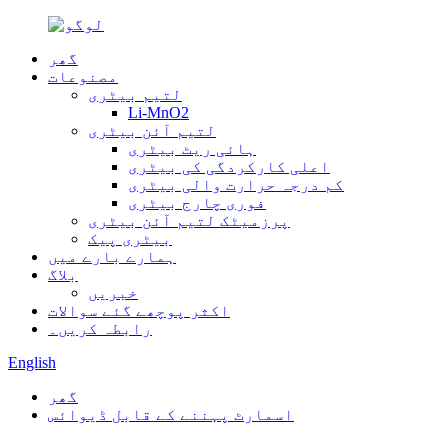
گھر
مصنوعات
لتیم بیٹری
Li-MnO2
لتیم آئن بیٹری
ہائی ریٹ بیٹری
اعلی کارکردگی کی بیٹری
کم درجہ حرارت والی بیٹری
فوری چارج بیٹری
پرزمیٹک لتیم آئن بیٹری
بیٹری پیک
ہمارے بارے میں
بلاگ
خبریں
اکثر پوچھے گئے سوالات
رابطہ کریں۔
English
گھر
اسمارٹ پہننے کے قابل ڈیوائس