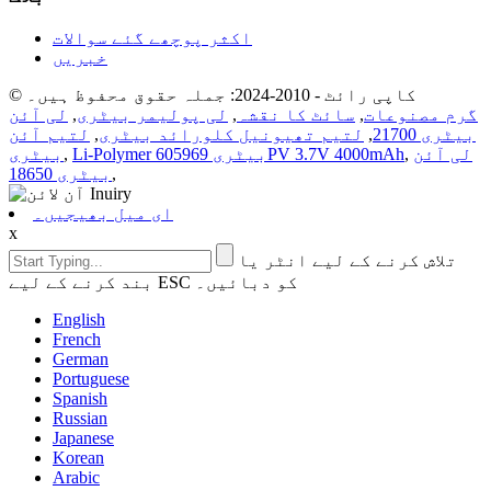
اکثر پوچھے گئے سوالات
خبریں
© کاپی رائٹ - 2010-2024: جملہ حقوق محفوظ ہیں۔
گرم مصنوعات
,
سائٹ کا نقشہ
,
لی پولیمر بیٹری
,
لی آئن
بیٹری 21700
,
لتیم تھیونیل کلورائد بیٹری
,
لتیم آئن
لی آئن
,
Li-Polymer بیٹری 605969PV 3.7V 4000mAh
,
بیٹری
,
بیٹری 18650
ای میل بھیجیں۔
x
تلاش کرنے کے لیے انٹر یا
بند کرنے کے لیے ESC کو دبائیں۔
English
French
German
Portuguese
Spanish
Russian
Japanese
Korean
Arabic